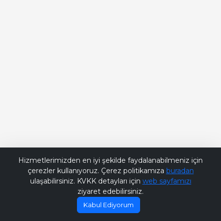
Bana Soru Sor | Ask Me
Hizmetlerimizden en iyi şekilde faydalanabilmeniz için
çerezler kullanıyoruz. Çerez politikamıza
buradan
ulaşabilirsiniz. KVKK detayları için
web sayfamızı
ziyaret edebilirsiniz.
Kabul Ediyorum