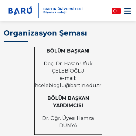
BARTIN ÜNİVERSİTESİ
Biyoteknoloji
Organizasyon Şeması
BÖLÜM BAŞKANI
Doç. Dr. Hasan Ufuk
ÇELEBİOĞLU
e-mail:
hcelebioglu@bartin.edu.tr
BÖLÜM BAŞKAN
YARDIMCISI
Dr. Öğr. Üyesi Hamza
DÜNYA