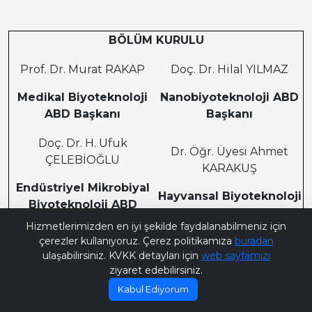
BÖLÜM KURULU
Prof. Dr. Murat RAKAP
Doç. Dr. Hilal YILMAZ
Medikal Biyoteknoloji
Nanobiyoteknoloji ABD
ABD Başkanı
Başkanı
Doç. Dr. H. Ufuk
Dr. Öğr. Üyesi Ahmet
ÇELEBİOĞLU
KARAKUŞ
Endüstriyel Mikrobiyal
Hayvansal Biyoteknoloji
Biyoteknoloji ABD
Bana Soru Sor | Ask Me
ABDBaşkanı
Başkanı
Hizmetlerimizden en iyi şekilde faydalanabilmeniz için
çerezler kullanıyoruz. Çerez politikamıza
buradan
ulaşabilirsiniz. KVKK detayları için
web sayfamızı
ziyaret edebilirsiniz.
Kabul Ediyorum