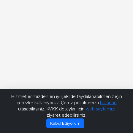
Bana Soru Sor | Ask Me
Hizmetlerimizden en iyi şekilde faydalanabilmeniz için
çerezler kullanıyoruz. Çerez politikamıza
buradan
ulaşabilirsiniz. KVKK detayları için
web sayfamızı
ziyaret edebilirsiniz.
Kabul Ediyorum